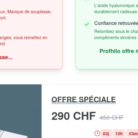
L'acide hyaluronique a
ieux. Manque de souplesse,
durablement radieuse 
ort.
Confiance retrouvé
Retombez sous le charm
anges, vous remettez en
compliments sincères s
rel
Profhilo offre 
se...
OFFRE SPÉCIALE
290 CHF
450 CHF
:
:
03
j
10
h
03
m