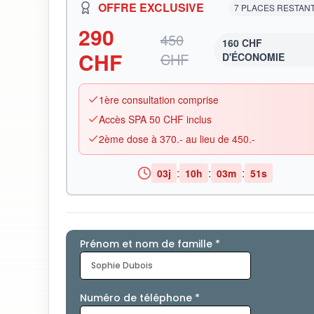
OFFRE EXCLUSIVE
7 PLACES RESTAN
290
450
160 CHF
CHF
CHF
D'ÉCONOMIE
1ère consultation comprise
Accès SPA 50 CHF inclus
2ème dose à 370.- au lieu de 450.-
:
:
:
03
j
10
h
03
m
50
s