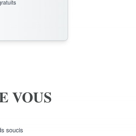
ratuits
E VOUS
ds soucis