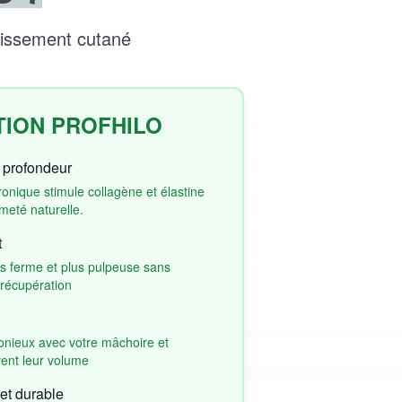
illissement cutané
TION PROFHILO
n profondeur
onique stimule collagène et élastine
meté naturelle.
t
us ferme et plus pulpeuse sans
 récupération
monieux avec votre mâchoire et
ent leur volume
et durable